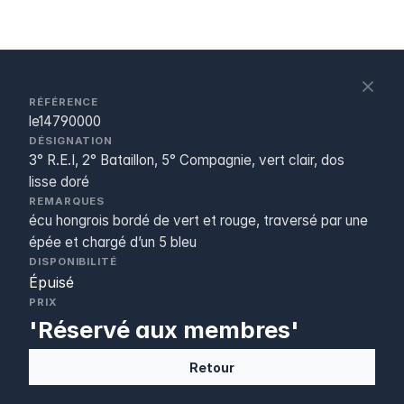
S
c
RÉFÉRENCE
le14790000
DÉSIGNATION
3° R.E.I, 2° Bataillon, 5° Compagnie, vert clair, dos
lisse doré
REMARQUES
écu hongrois bordé de vert et rouge, traversé par une
épée et chargé d’un 5 bleu
DISPONIBILITÉ
Épuisé
PRIX
'Réservé aux membres'
Retour