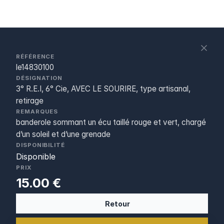
S
c
RÉFÉRENCE
le14830100
DÉSIGNATION
3° R.E.I, 6° Cie, AVEC LE SOURIRE, type artisanal,
retirage
REMARQUES
banderole sommant un écu taillé rouge et vert, chargé
d’un soleil et d’une grenade
DISPONIBILITÉ
Disponible
PRIX
15.00 €
Retour