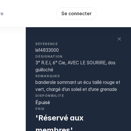
re
Se connecter
RÉFÉRENCE
le14833000
DÉSIGNATION
3° R.E.I, 6° Cie, AVEC LE SOURIRE, dos
guilloché
REMARQUES
banderole sommant un écu taillé rouge et
vert, chargé d’un soleil et d’une grenade
DISPONIBILITÉ
Épuisé
PRIX
'Réservé aux
membres'