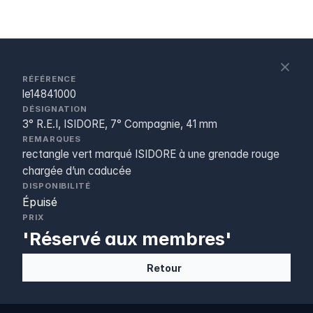
S
c
RÉFÉRENCE
le14841000
DÉSIGNATION
3° R.E.I, ISIDORE, 7° Compagnie, 41 mm
REMARQUES
rectangle vert marqué ISIDORE à une grenade rouge
chargée d’un caducée
DISPONIBILITÉ
Épuisé
PRIX
'Réservé aux membres'
Retour