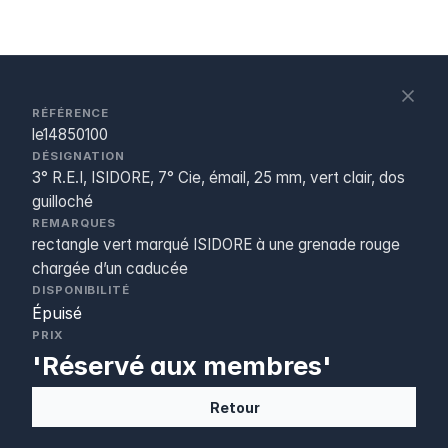
S
c
RÉFÉRENCE
le14850100
DÉSIGNATION
3° R.E.I, ISIDORE, 7° Cie, émail, 25 mm, vert clair, dos
guilloché
REMARQUES
rectangle vert marqué ISIDORE à une grenade rouge
chargée d’un caducée
DISPONIBILITÉ
Épuisé
PRIX
'Réservé aux membres'
Retour