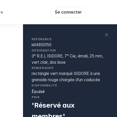
re
Se connecter
RÉFÉRENCE
le14850150
DÉSIGNATION
3° R.E.I, ISIDORE, 7° Cie, émail, 25 mm,
vert clair, dos lisse
REMARQUES
rectangle vert marqué ISIDORE à une
grenade rouge chargée d’un caducée
DISPONIBILITÉ
Épuisé
PRIX
'Réservé aux
membres'