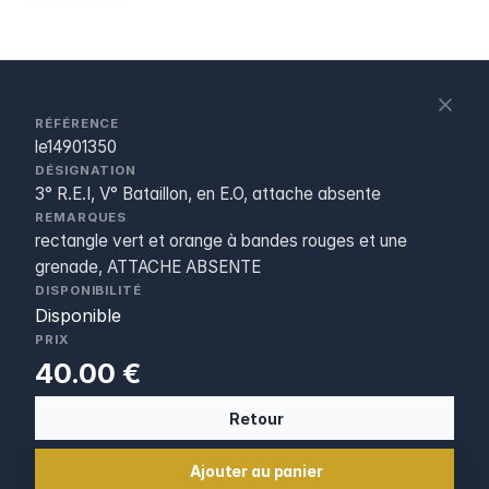
S
c
RÉFÉRENCE
le14901350
DÉSIGNATION
3° R.E.I, V° Bataillon, en E.O, attache absente
REMARQUES
rectangle vert et orange à bandes rouges et une
grenade, ATTACHE ABSENTE
DISPONIBILITÉ
Disponible
PRIX
40.00 €
Retour
Ajouter au panier