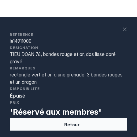
S
c
RÉFÉRENCE
le14911000
DÉSIGNATION
TIEU DOAN 76, bandes rouge et or, dos lisse doré
gravé
REMARQUES
rectangle vert et or, à une grenade, 3 bandes rouges
et un dragon
DISPONIBILITÉ
Épuisé
PRIX
'Réservé aux membres'
Retour