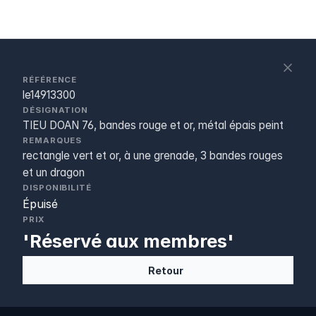
S
c
RÉFÉRENCE
le14913300
DÉSIGNATION
TIEU DOAN 76, bandes rouge et or, métal épais peint
REMARQUES
rectangle vert et or, à une grenade, 3 bandes rouges
et un dragon
DISPONIBILITÉ
Épuisé
PRIX
'Réservé aux membres'
Retour