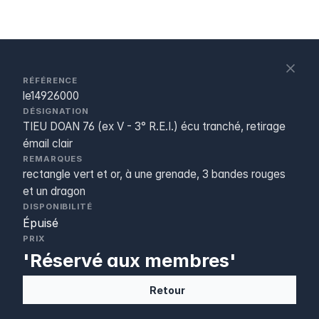
S
c
RÉFÉRENCE
le14926000
DÉSIGNATION
TIEU DOAN 76 (ex V - 3° R.E.I.) écu tranché, retirage
émail clair
REMARQUES
rectangle vert et or, à une grenade, 3 bandes rouges
et un dragon
DISPONIBILITÉ
Épuisé
PRIX
'Réservé aux membres'
Retour