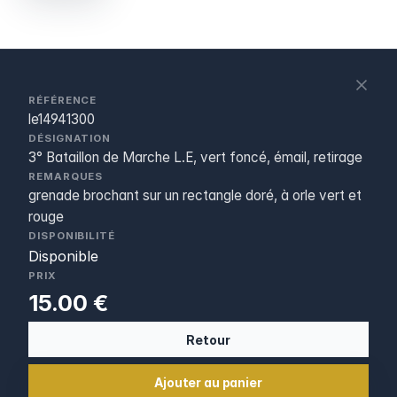
S
c
RÉFÉRENCE
le14941300
DÉSIGNATION
3° Bataillon de Marche L.E, vert foncé, émail, retirage
REMARQUES
grenade brochant sur un rectangle doré, à orle vert et
rouge
DISPONIBILITÉ
Disponible
PRIX
15.00 €
Retour
Ajouter au panier