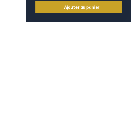
Ajouter au panier
Informations
Contact
e
Mentions légales
CGV et CGU