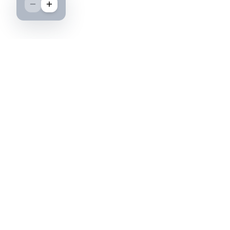
Boutique spécialisée dans l'achat et la vente
d'insignes militaires français, histoire et
passion.
PAIEMENT SÉCURISÉ
©2026 IML — Insigne Militaire Lavocat