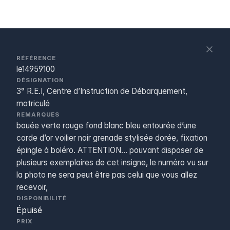
S
c
RÉFÉRENCE
le14959100
DÉSIGNATION
3° R.E.I, Centre d’Instruction de Débarquement,
matriculé
REMARQUES
bouée verte rouge fond blanc bleu entourée d’une
corde d’or voilier noir grenade stylisée dorée, fixation
épingle à boléro. ATTENTION... pouvant disposer de
plusieurs exemplaires de cet insigne, le numéro vu sur
la photo ne sera peut être pas celui que vous allez
recevoir,
DISPONIBILITÉ
Épuisé
PRIX