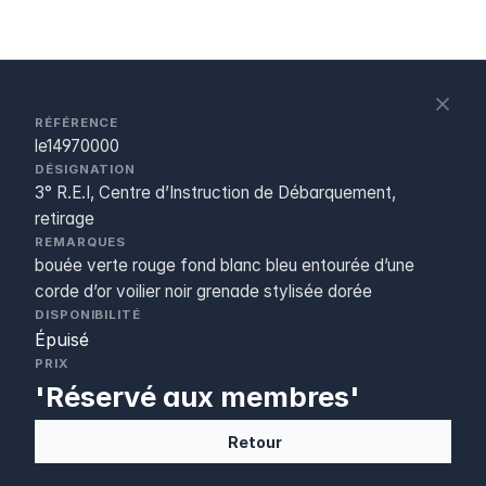
S
c
RÉFÉRENCE
le14970000
DÉSIGNATION
3° R.E.I, Centre d’Instruction de Débarquement,
retirage
REMARQUES
bouée verte rouge fond blanc bleu entourée d’une
corde d’or voilier noir grenade stylisée dorée
DISPONIBILITÉ
Épuisé
PRIX
'Réservé aux membres'
Retour