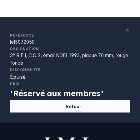
S
c
RÉFÉRENCE
le15072050
DÉSIGNATION
3° R.E.I, C.C.S, émail NOEL 1993, plaque 70 mm, rouge
foncé
DISPONIBILITÉ
Épuisé
PRIX
'Réservé aux membres'
Retour