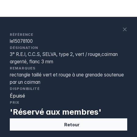
S
c
RÉFÉRENCE
le15078100
DÉSIGNATION
3° R.E.I, C.C.S, SELVA, type 2, vert / rouge,caïman
argenté, flanc 3 mm
REMARQUES
rectangle taillé vert et rouge à une grenade soutenue
par un caïman
DISPONIBILITÉ
Épuisé
PRIX
'Réservé aux membres'
Retour