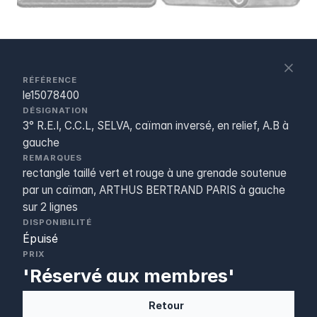
S
c
RÉFÉRENCE
le15078400
DÉSIGNATION
3° R.E.I, C.C.L, SELVA, caïman inversé, en relief, A.B à
gauche
REMARQUES
rectangle taillé vert et rouge à une grenade soutenue
par un caïman, ARTHUS BERTRAND PARIS à gauche
sur 2 lignes
DISPONIBILITÉ
Épuisé
PRIX
'Réservé aux membres'
Retour