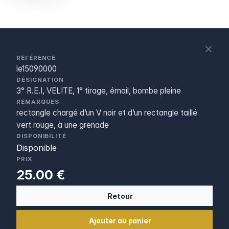
S
c
RÉFÉRENCE
le15090000
DÉSIGNATION
3° R.E.I, VELITE, 1° tirage, émail, bombe pleine
REMARQUES
rectangle chargé d’un V noir et d’un rectangle taillé
vert rouge, à une grenade
DISPONIBILITÉ
Disponible
PRIX
25.00 €
Retour
Ajouter au panier