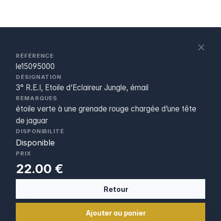
S
c
RÉFÉRENCE
le15095000
DÉSIGNATION
3° R.E.I, Etoile d’Eclaireur Jungle, émail
REMARQUES
étoile verte à une grenade rouge chargée d’une tête
de jaguar
DISPONIBILITÉ
Disponible
PRIX
22.00 €
Retour
Ajouter au panier