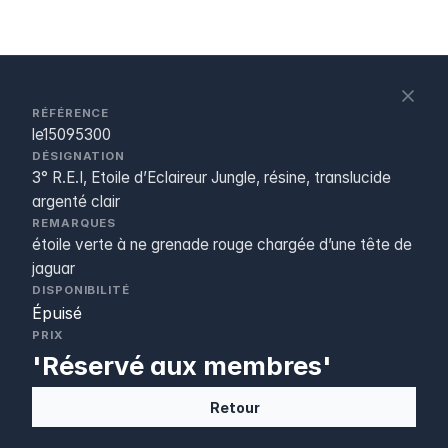
S
c
RÉFÉRENCE
le15095300
DÉSIGNATION
3° R.E.I, Etoile d’Eclaireur Jungle, résine, translucide
argenté clair
REMARQUES
étoile verte à ne grenade rouge chargée d’une tête de
jaguar
DISPONIBILITÉ
Épuisé
PRIX
'Réservé aux membres'
Retour