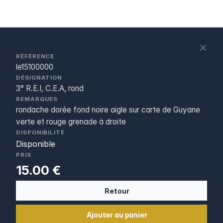
S
c
RÉFÉRENCE
le15100000
DÉSIGNATION
3° R.E.I, C.E.A, rond
REMARQUES
rondache dorée fond noire aigle sur carte de Guyane
verte et rouge grenade à droite
DISPONIBILITÉ
Disponible
PRIX
15.00 €
Retour
Ajouter au panier