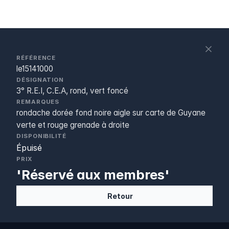
S
c
RÉFÉRENCE
le15141000
DÉSIGNATION
3° R.E.I, C.E.A, rond, vert foncé
REMARQUES
rondache dorée fond noire aigle sur carte de Guyane
verte et rouge grenade à droite
DISPONIBILITÉ
Épuisé
PRIX
'Réservé aux membres'
Retour