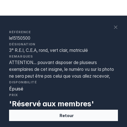
S
c
RÉFÉRENCE
le15150500
DÉSIGNATION
3° R.E.I, C.E.A, rond, vert clair, matriculé
REMARQUES
ATTENTION... pouvant disposer de plusieurs
exemplaires de cet insigne, le numéro vu sur la photo
ne sera peut être pas celui que vous allez recevoir,
DISPONIBILITÉ
Épuisé
PRIX
'Réservé aux membres'
Retour