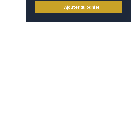
Ajouter au panier
Informations
Contact
e
Mentions légales
CGV et CGU