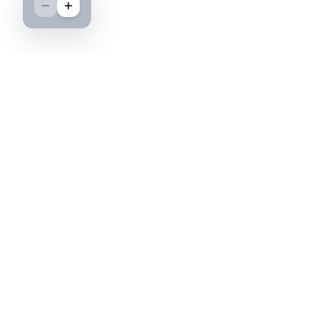
Boutique spécialisée dans l'achat et la vente
d'insignes militaires français, histoire et
passion.
PAIEMENT SÉCURISÉ
©2026 IML — Insigne Militaire Lavocat