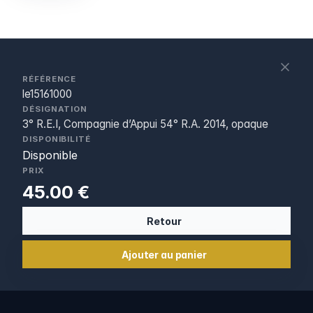
S
c
RÉFÉRENCE
le15161000
DÉSIGNATION
3° R.E.I, Compagnie d’Appui 54° R.A. 2014, opaque
DISPONIBILITÉ
Disponible
PRIX
45.00 €
Retour
Ajouter au panier