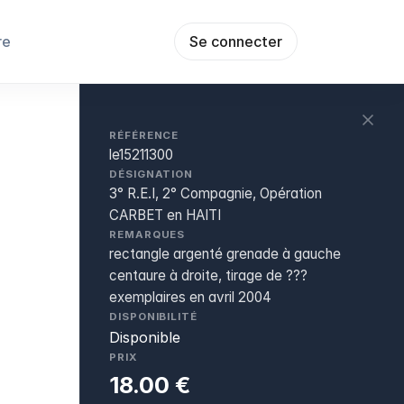
re
Se connecter
RÉFÉRENCE
le15211300
DÉSIGNATION
3° R.E.I, 2° Compagnie, Opération
CARBET en HAITI
REMARQUES
rectangle argenté grenade à gauche
centaure à droite, tirage de ???
exemplaires en avril 2004
DISPONIBILITÉ
Disponible
PRIX
18.00 €