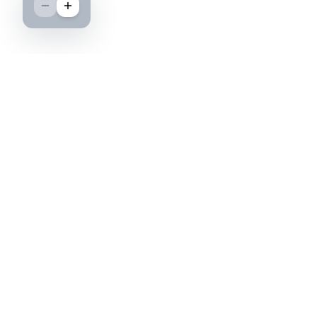
Boutique spécialisée dans l'achat et la vente
d'insignes militaires français, histoire et
passion.
PAIEMENT SÉCURISÉ
©2026 IML — Insigne Militaire Lavocat