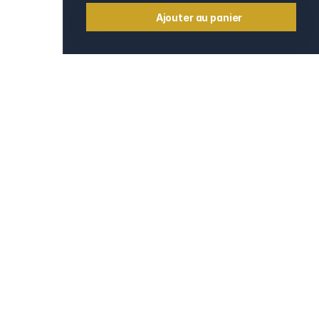
Ajouter au panier
Informations
Contact
e
Mentions légales
CGV et CGU