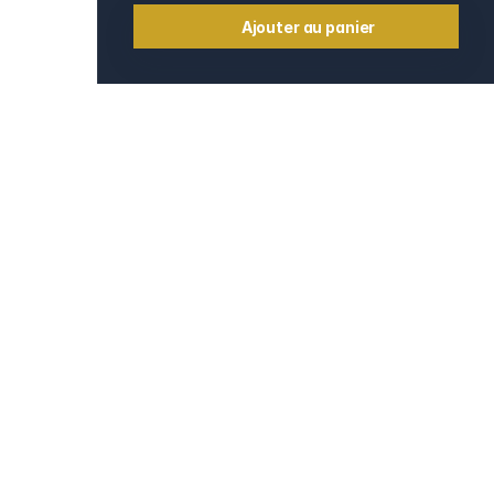
Ajouter au panier
Informations
Contact
e
Mentions légales
CGV et CGU