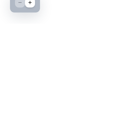
Boutique spécialisée dans l'achat et la vente
d'insignes militaires français, histoire et
passion.
PAIEMENT SÉCURISÉ
©2026 IML — Insigne Militaire Lavocat