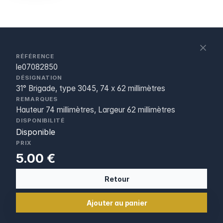
S
c
RÉFÉRENCE
le07082850
DÉSIGNATION
31° Brigade, type 3045, 74 x 62 millimètres
REMARQUES
Hauteur 74 millimètres, Largeur 62 millimètres
DISPONIBILITÉ
Disponible
PRIX
5.00 €
Retour
Ajouter au panier