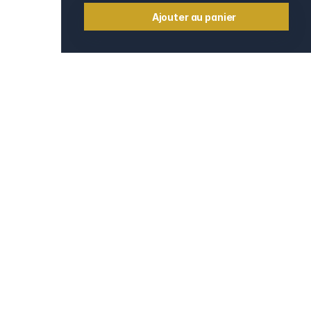
Ajouter au panier
Informations
Contact
e
Mentions légales
CGV et CGU