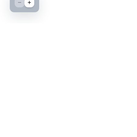
Boutique spécialisée dans l'achat et la vente
d'insignes militaires français, histoire et
passion.
PAIEMENT SÉCURISÉ
©2026 IML — Insigne Militaire Lavocat