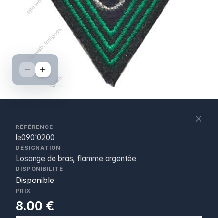
S
c
RÉFÉRENCE
le09010200
DÉSIGNATION
Losange de bras, flamme argentée
DISPONIBILITÉ
Disponible
PRIX
8.00 €