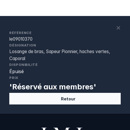
S
c
RÉFÉRENCE
le09010370
DÉSIGNATION
Losange de bras, Sapeur Pionnier, haches vertes,
Caporal
DISPONIBILITÉ
Épuisé
PRIX
'Réservé aux membres'
Retour