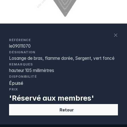
S
c
RÉFÉRENCE
le09011070
DÉSIGNATION
Losange de bras, flamme dorée, Sergent, vert foncé
REMARQUES
hauteur 105 millimètres
DISPONIBILITÉ
Épuisé
PRIX
'Réservé aux membres'
Retour