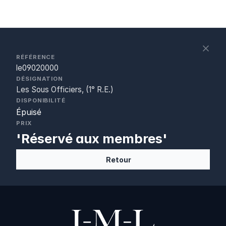
S
c
RÉFÉRENCE
le09020000
DÉSIGNATION
Les Sous Officiers, (1° R.E.)
DISPONIBILITÉ
Épuisé
PRIX
'Réservé aux membres'
Retour