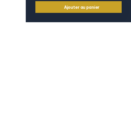
Ajouter au panier
Informations
Contact
e
Mentions légales
CGV et CGU