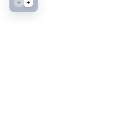
Boutique spécialisée dans l'achat et la vente
d'insignes militaires français, histoire et
passion.
PAIEMENT SÉCURISÉ
©2026 IML — Insigne Militaire Lavocat