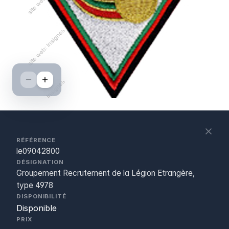
S
c
RÉFÉRENCE
le09042800
DÉSIGNATION
Groupement Recrutement de la Légion Etrangère,
type 4978
DISPONIBILITÉ
Disponible
PRIX