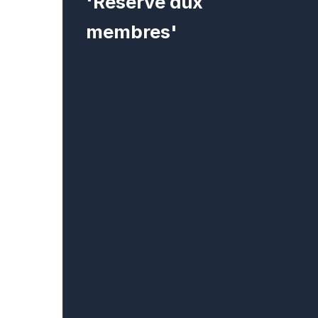
'Réservé aux
membres'