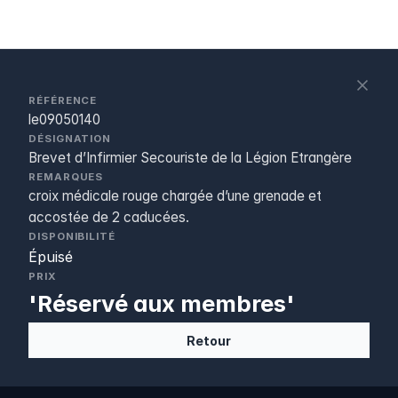
S
c
RÉFÉRENCE
le09050140
DÉSIGNATION
Brevet d’Infirmier Secouriste de la Légion Etrangère
REMARQUES
croix médicale rouge chargée d’une grenade et
accostée de 2 caducées.
DISPONIBILITÉ
Épuisé
PRIX
'Réservé aux membres'
Retour