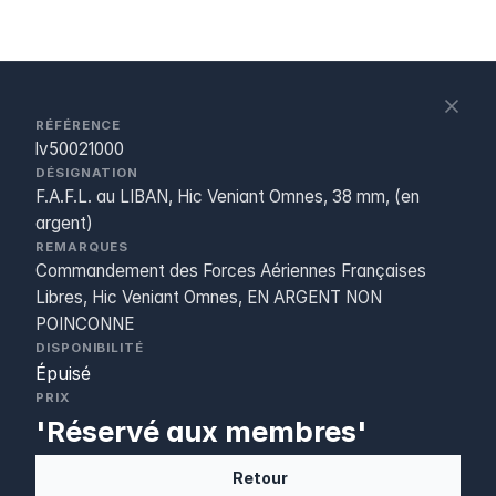
S
c
RÉFÉRENCE
lv50021000
DÉSIGNATION
F.A.F.L. au LIBAN, Hic Veniant Omnes, 38 mm, (en
argent)
REMARQUES
Commandement des Forces Aériennes Françaises
Libres, Hic Veniant Omnes, EN ARGENT NON
POINCONNE
DISPONIBILITÉ
Épuisé
PRIX
'Réservé aux membres'
Retour