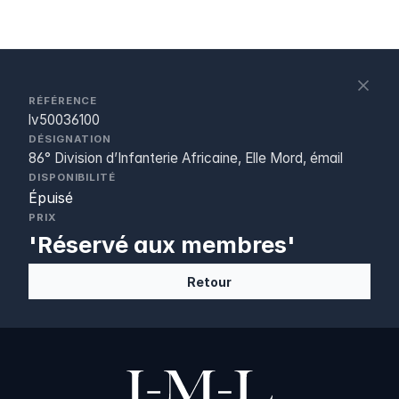
S
c
RÉFÉRENCE
lv50036100
DÉSIGNATION
86° Division d’Infanterie Africaine, Elle Mord, émail
DISPONIBILITÉ
Épuisé
PRIX
'Réservé aux membres'
Retour