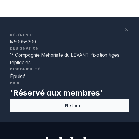
S
c
RÉFÉRENCE
lv50056200
DÉSIGNATION
1° Compagnie Méhariste du LEVANT, fixation tiges
repliables
DISPONIBILITÉ
Épuisé
PRIX
'Réservé aux membres'
Retour