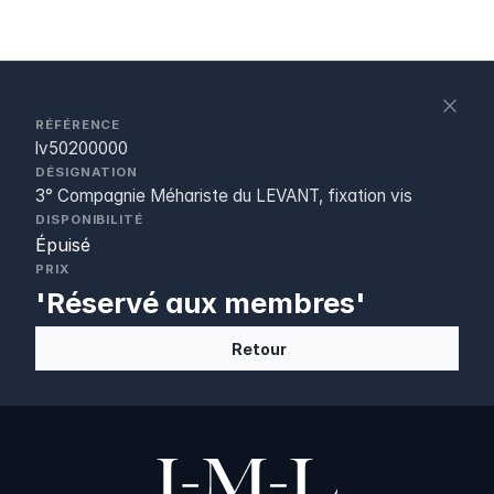
S
c
RÉFÉRENCE
lv50200000
DÉSIGNATION
3° Compagnie Méhariste du LEVANT, fixation vis
DISPONIBILITÉ
Épuisé
PRIX
'Réservé aux membres'
Retour