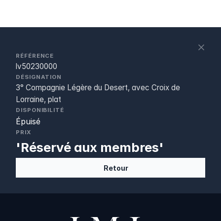
S
c
RÉFÉRENCE
lv50230000
DÉSIGNATION
3° Compagnie Légère du Desert, avec Croix de
Lorraine, plat
DISPONIBILITÉ
Épuisé
PRIX
'Réservé aux membres'
Retour