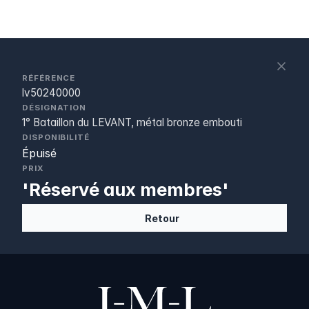
S
c
RÉFÉRENCE
lv50240000
DÉSIGNATION
1° Bataillon du LEVANT, métal bronze embouti
DISPONIBILITÉ
Épuisé
PRIX
'Réservé aux membres'
Retour