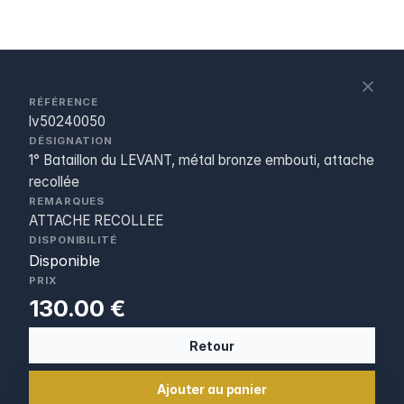
S
c
RÉFÉRENCE
lv50240050
DÉSIGNATION
1° Bataillon du LEVANT, métal bronze embouti, attache
recollée
REMARQUES
ATTACHE RECOLLEE
DISPONIBILITÉ
Disponible
PRIX
130.00 €
Retour
Ajouter au panier