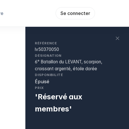
re
Se connecter
RÉFÉRENCE
lv50370050
DÉSIGNATION
6° Bataillon du LEVANT, scorpion,
croissant argenté, étoile dorée
DISPONIBILITÉ
Épuisé
PRIX
'Réservé aux
membres'