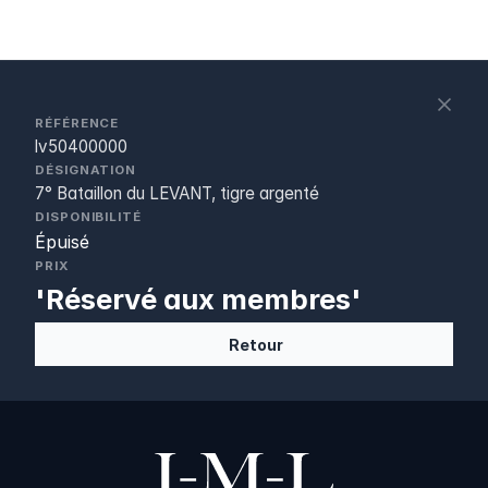
S
c
RÉFÉRENCE
lv50400000
DÉSIGNATION
7° Bataillon du LEVANT, tigre argenté
DISPONIBILITÉ
Épuisé
PRIX
'Réservé aux membres'
Retour