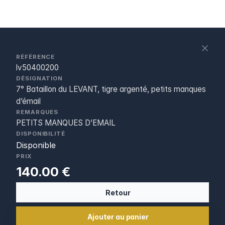
S
c
RÉFÉRENCE
lv50400200
DÉSIGNATION
7° Bataillon du LEVANT, tigre argenté, petits manques
d’émail
REMARQUES
PETITS MANQUES D’EMAIL
DISPONIBILITÉ
Disponible
PRIX
140.00 €
Retour
Ajouter au panier