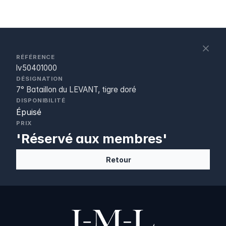
S
c
RÉFÉRENCE
lv50401000
DÉSIGNATION
7° Bataillon du LEVANT, tigre doré
DISPONIBILITÉ
Épuisé
PRIX
'Réservé aux membres'
Retour