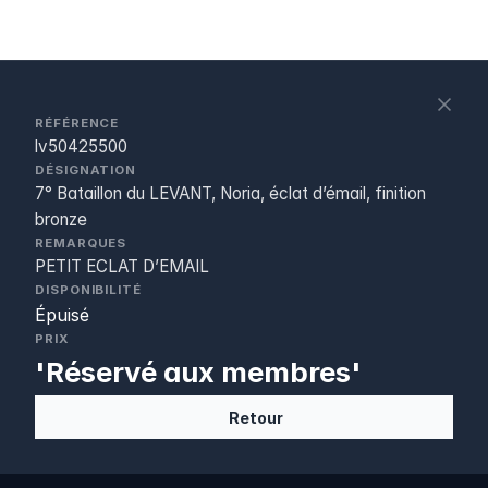
S
c
RÉFÉRENCE
lv50425500
DÉSIGNATION
7° Bataillon du LEVANT, Noria, éclat d’émail, finition
bronze
REMARQUES
PETIT ECLAT D’EMAIL
DISPONIBILITÉ
Épuisé
PRIX
'Réservé aux membres'
Retour