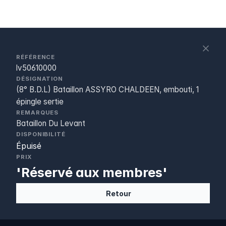
S
c
RÉFÉRENCE
lv50610000
DÉSIGNATION
(8° B.D.L) Bataillon ASSYRO CHALDEEN, embouti, 1
épingle sertie
REMARQUES
Bataillon Du Levant
DISPONIBILITÉ
Épuisé
PRIX
'Réservé aux membres'
Retour